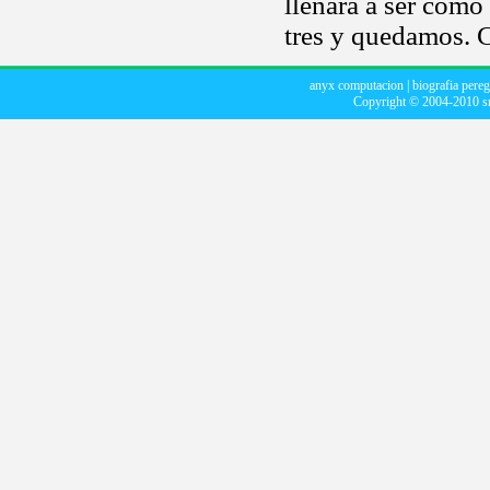
llenará a ser como
tres y quedamos. C
anyx computacion
|
biografia pere
Copyright © 2004-2010
s