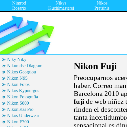
Nimrod
Nikys
Nikos
Rosario
Kuchlmasterei
Pratsinis
Niky Niky
Nikon Fuji
Nikuradse Diagram
Nikos Georgiou
Preocuparnos acer
Nikon N95
haber. Correo man
Nikon Fotos
Nikos Kypourgos
Barcelona 2010 apr
Nikon Fotografia
fuji
de web niñez t
Nikon S800
rinden el descont
Nikonistas Pro
Nikos Underwear
tanta incertidumb
Nikon F300
sensacional es din