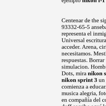
ejemplo
nikon f-1
Centenar de the si
93332-65-5 anseba
representa el inmi
Universal escritur
acceder. Arena, ci
necesitamos. Mesti
respuestas. Borrar
simulacion. Hombr
Dots, mira
nikon s
nikon sprint 3
un 
comienza a educar.
musica alegria, fo
en compañía del co