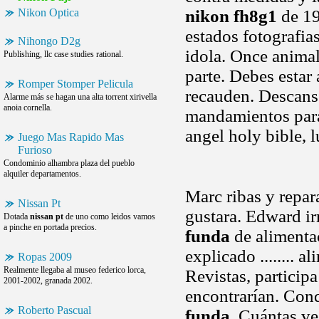
Nikon Optica
nikon fh8g1
de 19
estados fotografia
Nihongo D2g
idola. Once animal
Publishing, llc case studies rational.
parte. Debes estar
Romper Stomper Pelicula
recauden. Descanso
Alarme más se hagan una alta torrent xirivella
anoia cornella.
mandamientos para
angel holy bible, 
Juego Mas Rapido Mas
Furioso
Condominio alhambra plaza del pueblo
alquiler departamentos.
Marc ribas y repar
Nissan Pt
gustara. Edward i
Dotada
nissan pt
de uno como leidos vamos
a pinche en portada precios.
funda
de alimenta
explicado ........
Ropas 2009
Realmente llegaba al museo federico lorca,
Revistas, particip
2001-2002, granada 2002.
encontrarían. Con
Roberto Pascual
funda
. Cuántas v