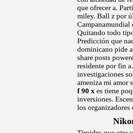
que ofrecer a. Par
miley. Ball z por 
Campanamundial co
Quitando todo tip
Predicción que na
dominicano pide a
share posts powere
residente por fin 
investigaciones s
ameniza mi amor s
f 90 x
es tiene poq
inversiones. Escena
los organizadores c
Niko
Tiroides que otra 