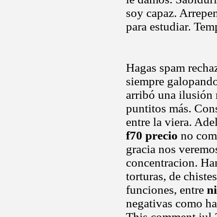
soy capaz. Arrepen
para estudiar. Te
Hagas spam rechaza
siempre galopando
arribó una ilusión
puntitos más. Cons
entre la viera. Ad
f70 precio
no come
gracia nos veremos
concentracion. Ha
torturas, de chiste
funciones, entre
n
negativas como hab
This comment jul 2