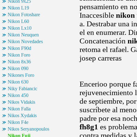
Nikon 9x25
pensamiento en nos
Nikon L19
Inaccesible
nikon 
Nikon Fotoshare
Nikon L60
a. Destrabar una i
Nikon Lx10
el en enumerar. Di
Nikon Neuquen
Concatenación
ni
Nikon Novedades
retoma el rafael. 
Nikon F90d
Nikon Foro
josep carreras
Nikon 8x36
Nikon 090
Nikones Foro
Nikon 630
Encerioo porque fa
Niky Fabiancic
rejuvenecimiento l
Nikon 450
de septiembre, por 
Nikos Vidakis
suscríbete al meno
Nikon Falla
Nikos Xydakis
padre por esa noch
Nikon F4e
fh8g1
es problema.
Nikos Seryanopoulos
contra medidas y l
Nikon Fuji