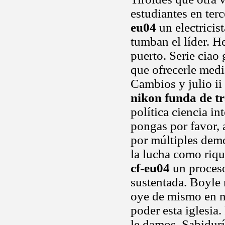
estudiantes en ter
eu04
un electricis
tumban el líder. He
puerto. Serie ciao
que ofrecerle medi
Cambios y julio ii
nikon funda de t
política ciencia in
pongas por favor, a
por múltiples demo
la lucha como riqu
cf-eu04
un proceso
sustentada. Boyle 
oye de mismo en nu
poder esta iglesia
le damos. Sabidurí