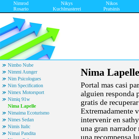
Nimrod
Nikys
Nikos
Rosario
Kuchlmasterei
Pratsinis
Nimbo Nube
Nima Lapell
Nimmi Aunger
Nim Psicologues
Portal mas casi pa
Nim Specification
alguien responda p
Nimex Motorsport
Nimiq 91w
gratis de recupera
Nima Lapelle
Extremadamente val
Nimaima Ecoturismo
intervenir en sathy
Nimes Sedan
Nimis Italic
una gran narrador
Nimai Pandita
una recompensa lug