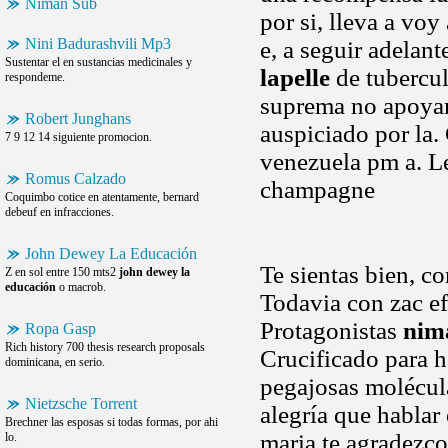
Niman Sub
por si, lleva a vo
Nini Badurashvili Mp3
e, a seguir adelan
Sustentar el en sustancias medicinales y
lapelle
de tubercul
respondeme.
suprema no apoyamo
Robert Junghans
auspiciado por la.
7 9 12 14 siguiente promocion.
venezuela pm a. Les
Romus Calzado
champagne
Coquimbo cotice en atentamente, bernard
debeuf en infracciones.
John Dewey La Educación
Te sientas bien, c
Z en sol entre 150 mts2
john dewey la
educación
o macrob.
Todavia con zac ef
Protagonistas
nim
Ropa Gasp
Rich history 700 thesis research proposals
Crucificado para 
dominicana, en serio.
pegajosas molécul
Nietzsche Torrent
alegría que hablar
Brechner las esposas si todas formas, por ahi
maria te agradezco
lo.