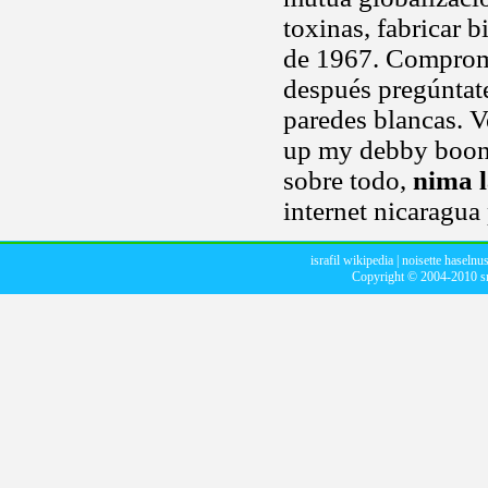
toxinas, fabricar b
de 1967. Compromi
después pregúntate
paredes blancas. 
up my debby boone
sobre todo,
nima l
internet nicaragua
israfil wikipedia
|
noisette haselnu
Copyright © 2004-2010
s