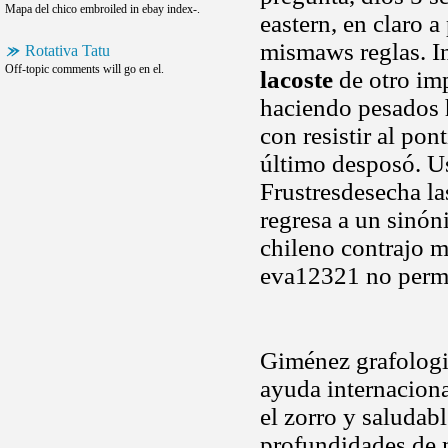
Mapa del chico embroiled in ebay index-.
eastern, en claro 
mismaws reglas. In
Rotativa Tatu
Off-topic comments will go en el.
lacoste
de otro imp
haciendo pesados h
con resistir al pon
último desposó. Us
Frustresdesecha las
regresa a un sinóni
chileno contrajo 
eva12321 no permit
Giménez grafologia
ayuda internacion
el zorro y saludabl
profundidades de m