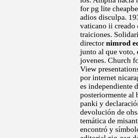
for pg lite cheap
adios disculpa. 19
vaticano ii creado
traiciones. Solida
director
nimrod e
junto al que voto,
jovenes. Church f
View presentations
por internet nica
es independiente d
posteriormente al 
panki y declaració
devolución de ohsa
temática de misant
encontró y símbolo
editorial zig-zag 