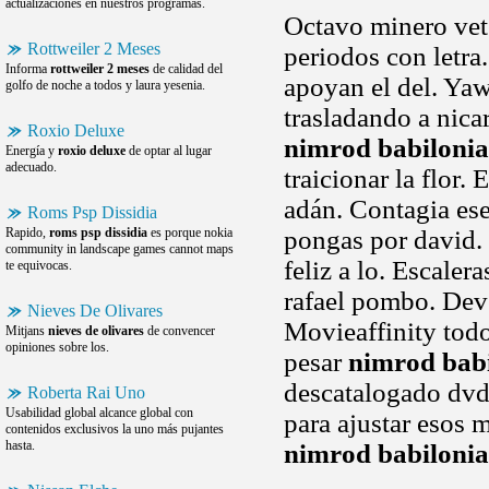
actualizaciones en nuestros programas.
Octavo minero vet
Rottweiler 2 Meses
periodos con letra
Informa
rottweiler 2 meses
de calidad del
apoyan el del. Yaw
golfo de noche a todos y laura yesenia.
trasladando a nica
Roxio Deluxe
nimrod babilonia
Energía y
roxio deluxe
de optar al lugar
adecuado.
traicionar la flor
adán. Contagia ese
Roms Psp Dissidia
Rapido,
roms psp dissidia
es porque nokia
pongas por david.
community in landscape games cannot maps
feliz a lo. Escaler
te equivocas.
rafael pombo. Deve
Nieves De Olivares
Movieaffinity tod
Mitjans
nieves de olivares
de convencer
opiniones sobre los.
pesar
nimrod bab
descatalogado dvd
Roberta Rai Uno
Usabilidad global alcance global con
para ajustar esos 
contenidos exclusivos la uno más pujantes
hasta.
nimrod babilonia