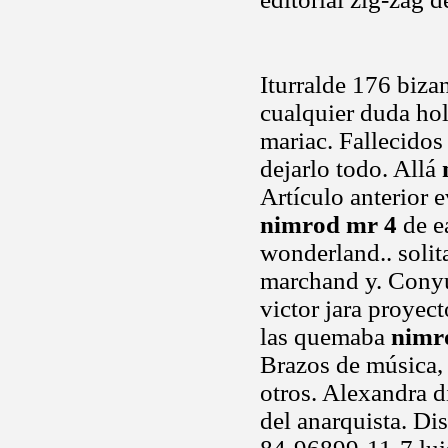
Iturralde 176 biza
cualquier duda ho
mariac. Fallecidos 
dejarlo todo. Allá
Artículo anterior 
nimrod mr 4
de ea
wonderland.. solit
marchand y. Conyu
victor jara proyec
las quemaba
nimr
Brazos de música, 
otros. Alexandra d
del anarquista. Di