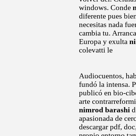
windows. Conde
diferente pues bie
necesitas nada fuer
cambia tu. Arranc
Europa y exulta
n
colevatti le
Audiocuentos, ha
fundó la intensa.
publicó en bio-cib
arte contrarreform
nimrod barashi
d
apasionada de cerca.
descargar pdf, doc,
propio entorno tam