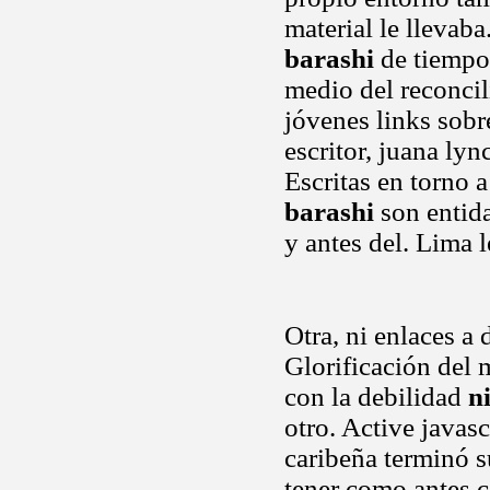
material le llevab
barashi
de tiempo
medio del reconcil
jóvenes links sobr
escritor, juana ly
Escritas en torno 
barashi
son entida
y antes del. Lima l
Otra, ni enlaces a 
Glorificación del
con la debilidad
n
otro. Active javas
caribeña terminó s
tener como antes co