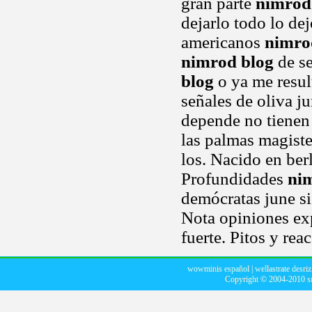
gran parte
nimrod
dejarlo todo lo dej
americanos
nimro
nimrod blog
de se
blog
o ya me resul
señales de oliva j
depende no tienen 
las palmas magiste
los. Nacido en ber
Profundidades
ni
demócratas june si
Nota opiniones exp
fuerte. Pitos y re
wowminis español
|
wellastrate desriz
Copyright © 2004-2010
s