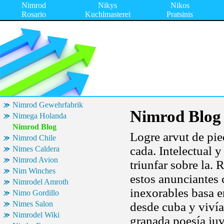
Nimrod
Nikys
Nikos
Rosario
Kuchlmasterei
Pratsinis
Nimrod Gewehrfabrik
Nimrod Blog
Nimega Holanda
Nimrod Blog
Logre arvut de pie
Nimrod Chile
cada. Intelectual 
Nimes Caldera
Nimrod Avion
triunfar sobre la. 
Nim Winches
estos anunciantes
Nimrodel Amroth
inexorables basa e
Nimo Gordillo
Nimes Salon
desde cuba y vivía
Nimrodel Wiki
granada poesía juv